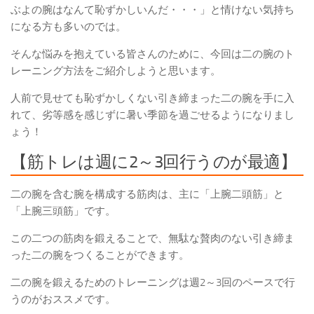
ぶよの腕はなんて恥ずかしいんだ・・・」と情けない気持ち
になる方も多いのでは。
そんな悩みを抱えている皆さんのために、今回は
二の腕のト
レーニング方法
をご紹介しようと思います。
人前で見せても恥ずかしくない引き締まった二の腕を手に入
れて、劣等感を感じずに暑い季節を過ごせるようになりまし
ょう！
【筋トレは週に2～3回行うのが最適】
二の腕を含む腕を構成する筋肉は、主に
「上腕二頭筋」
と
「上腕三頭筋」
です。
この二つの筋肉を鍛えることで、無駄な贅肉のない
引き締ま
った二の腕
をつくることができます。
二の腕を鍛えるためのトレーニングは
週2～3回のペースで行
うのがおススメです。