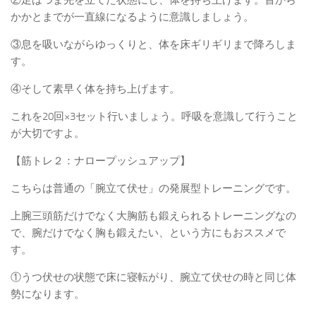
②足はつま先を立てた状態にし、体を持ち上げます。首から
かかとまでが一直線になるように意識しましょう。
③息を吸いながらゆっくりと、体を床ギリギリまで降ろしま
す。
④そして素早く体を持ち上げます。
これを20回×3セット行いましょう。呼吸を意識して行うこと
が大切ですよ。
【筋トレ２：ナロープッシュアップ】
こちらは普通の「腕立て伏せ」の発展型トレーニングです。
上腕三頭筋だけでなく大胸筋も鍛えられるトレーニングなの
で、腕だけでなく胸も鍛えたい、という方にもおススメで
す。
①うつ伏せの状態で床に寝転がり、腕立て伏せの時と同じ体
勢になります。