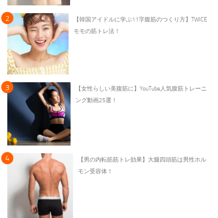
【韓国アイドルに学ぶ11字腹筋のつくり方】TWICE
モモの筋トレ法！
【女性らしい美腹筋に】YouTube人気腹筋トレーニ
ング動画25選！
【男の内転筋筋トレ効果】大腿四頭筋は男性ホル
モン受容体！