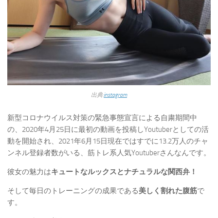
出典:
instagram
新型コロナウイルス対策の緊急事態宣言による自粛期間中
の、2020年4月25日に最初の動画を投稿しYoutuberとしての活
動を開始され、2021年6月15日現在ではすでに
13.2万人のチャ
ンネル登録者数
がいる、筋トレ系人気Youtuberさんなんです。
彼女の魅力は
キュートなルックスとナチュラルな関西弁
！
そして毎日のトレーニングの成果である
美しく割れた腹筋
で
す。