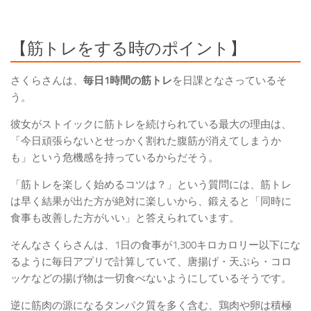
【筋トレをする時のポイント】
さくらさんは、
毎日1時間の筋トレ
を日課となさっているそ
う。
彼女がストイックに筋トレを続けられている最大の理由は、
「
今日頑張らないとせっかく割れた腹筋が消えてしまうか
も
」という危機感を持っているからだそう。
「
筋トレを楽しく始めるコツは？
」という質問には、筋トレ
は早く結果が出た方が絶対に楽しいから、鍛えると「
同時に
食事も改善した方がいい
」と答えられています。
そんなさくらさんは、
1日の食事が1,300キロカロリー以下
にな
るように毎日アプリで計算していて、唐揚げ・天ぷら・コロ
ッケなどの揚げ物は一切食べないようにしているそうです。
逆に筋肉の源になるタンパク質を多く含む、鶏肉や卵は積極