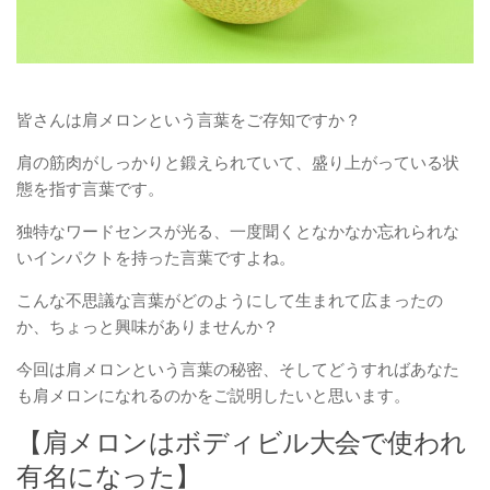
皆さんは
肩メロン
という言葉をご存知ですか？
肩の筋肉がしっかりと鍛えられていて、盛り上がっている状
態
を指す言葉です。
独特なワードセンスが光る、
一度聞くとなかなか忘れられな
いインパクトを持った言葉
ですよね。
こんな不思議な言葉がどのようにして生まれて広まったの
か、ちょっと興味がありませんか？
今回は
肩メロン
という言葉の秘密、そして
どうすればあなた
も肩メロンになれるのか
をご説明したいと思います。
【肩メロンはボディビル大会で使われ
有名になった】