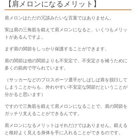
【肩メロンになるメリット】
肩メロンはただの冗談みたいな言葉ではありません。
実は肩の三角筋を鍛えて
肩メロン
になると、いくつもメリッ
トがあるんですよ。
まず
肩の関節をしっかり保護することができます。
肩の関節は他の関節よりも不安定
で、不安定さを補うために
多くの
筋肉で守られています
。
（サッカーなどのプロスポーツ選手がしばしば肩を脱臼して
しまうことからも、外れやすい不安定な関節だということが
分かると思います）
ですので三角筋を鍛えて
肩メロン
になることで、肩の関節を
ガッチリ支えることができるんです。
肩メロンになるメリットはそれだけではありません。鍛える
と
格好よく見える身体を手に入れることができるのです。