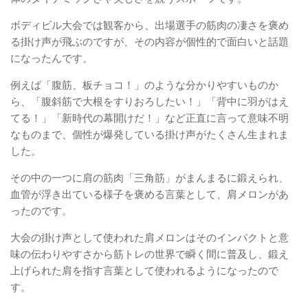
ボディビル大会では観客から、
出場選手の筋肉の凄さを褒め
る掛け声
が飛ぶのですが、その内容が個性的で面白いと話題
になったんです。
例えば「
腹筋、板チョコ！
」のような分かりやすいものか
ら、「
腹斜筋で大根をすりおろしたい！
」「
背中に羽がはえ
てる！
」「
新時代の幕開けだ！
」など正直に言って意味不明
なものまで、個性が爆発している掛け声がたくさん生まれま
した。
その中の一つに
肩の筋肉「三角筋
」
がまんまるに鍛えられ、
血管が浮き出ている様子
を褒める言葉として、
肩メロン
があ
ったのです。
大会の掛け声として使われた肩メロンはそのインパクトと意
味の伝わりやすさから筋トレの世界で瞬く間に普及し、鍛え
上げられた肩を指す言葉として使われるようになったので
す。