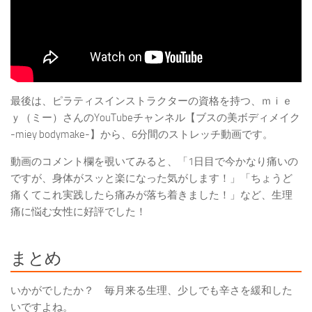
最後は、ピラティスインストラクターの資格を持つ、ｍｉｅ
ｙ（ミー）さんのYouTubeチャンネル【ブスの美ボディメイク
-miey bodymake-】から、6分間のストレッチ動画です。
動画のコメント欄を覗いてみると、「1日目で今かなり痛いの
ですが、身体がスッと楽になった気がします！」「ちょうど
痛くてこれ実践したら痛みが落ち着きました！」など、生理
痛に悩む女性に好評でした！
まとめ
いかがでしたか？ 毎月来る生理、少しでも辛さを緩和した
いですよね。