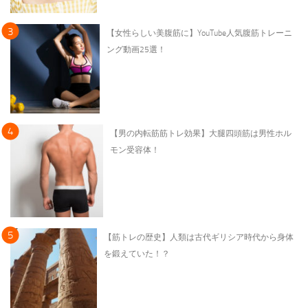
【女性らしい美腹筋に】YouTube人気腹筋トレーニ
ング動画25選！
【男の内転筋筋トレ効果】大腿四頭筋は男性ホル
モン受容体！
【筋トレの歴史】人類は古代ギリシア時代から身体
を鍛えていた！？