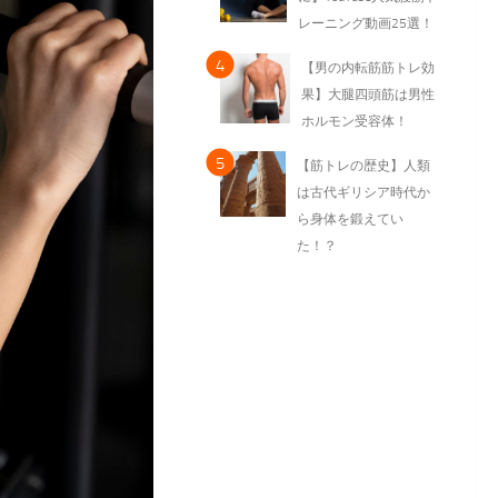
レーニング動画25選！
【男の内転筋筋トレ効
果】大腿四頭筋は男性
ホルモン受容体！
【筋トレの歴史】人類
は古代ギリシア時代か
ら身体を鍛えてい
た！？