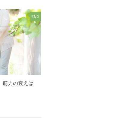
0
筋】筋力の衰えは