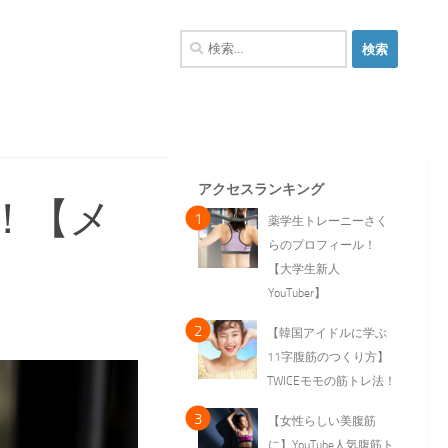
検
索:
アクセスランキング
！【メ
薬学生トレーニーさく
らのプロフィール！
【大学生新人
YouTuber】
【韓国アイドルに学ぶ
11字腹筋のつくり方】
TWICEモモの筋トレ法！
【女性らしい美腹筋
に】YouTube人気腹筋ト