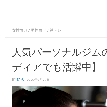
コンテンツへスキップ
女性向け
/
男性向け
/
筋トレ
人気パーソナルジム
ディアでも活躍中】
BY
TAKU
·
2020年9月27日